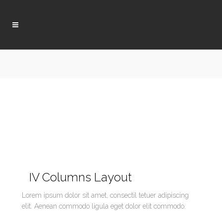
IV Columns Layout
Lorem ipsum dolor sit amet, consectil tetuer adipiscing
elit. Aenean commodo ligula eget dolor elit commodo.