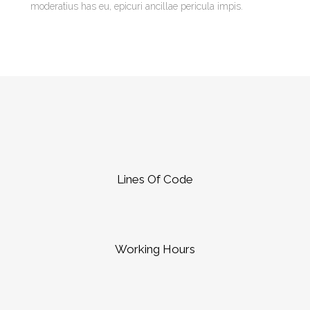
moderatius has eu, epicuri ancillae pericula impis.
Lines Of Code
Working Hours