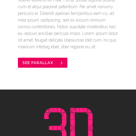
cum et atqui placerat petentium. Per amet nonumy
periculis ei. Deleniti apeirian temporibus eam cu, ad
mea ipsum sadipscing, sed ex assum omnium
osmos contentiones. Nobis suavitate moderatius has
eu, epicuri ancillae pericula impis. Lorem ipsum dolor
sit amet, feugiat delicata liberavisse idet cum, no quo
maiorum intelleg ebat, liber regione eu sit.
SEE PARALLAX