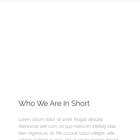
Who We Are In Short
Lorem ipsum dolor sit amet, feugiat delicata
liberavisse idet cum, no quo maiorum intelleg ebat,
liber regione eu sit. Me cu case ludus integre, vide
viderer eleifend ex mea. His at soluta regione diceret,