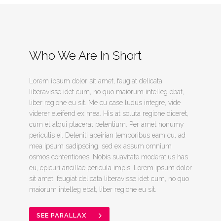
Who We Are In Short
Lorem ipsum dolor sit amet, feugiat delicata
liberavisse idet cum, no quo maiorum intelleg ebat,
liber regione eu sit. Me cu case ludus integre, vide
viderer eleifend ex mea. His at soluta regione diceret,
cum et atqui placerat petentium. Per amet nonumy
periculis ei. Deleniti apeirian temporibus eam cu, ad
mea ipsum sadipscing, sed ex assum omnium
osmos contentiones. Nobis suavitate moderatius has
eu, epicuri ancillae pericula impis. Lorem ipsum dolor
sit amet, feugiat delicata liberavisse idet cum, no quo
maiorum intelleg ebat, liber regione eu sit.
SEE PARALLAX