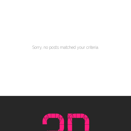
Our Clients
Ferri reque integre mea ut, eu eos vide errem
Sorry, no posts matched your criteria.